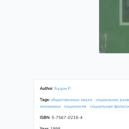
Author
:
Будон Р.
Tags:
общественные науки
социальное раз
экономики
социология
социальная филос
ISBN
: 5-7567-0216-4
Year
: 1998