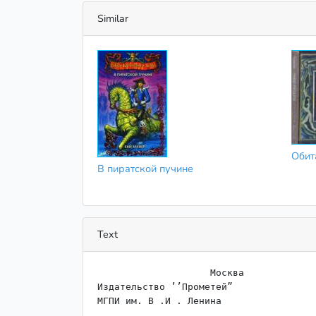
Similar
Обит
В пиратской пучине
Text
                    Москва

Издательство ’’Прометей”

МГПИ им. В .И . Ленина
