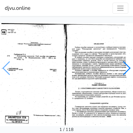
djvu.online
1 / 118