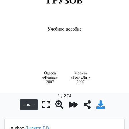
1 / 274
Author
:
Джежер Е.В.