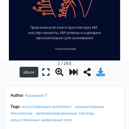
1 / 263
Author
:
Казанцев Т.
Tags:
искусственный интеллект
компьютерные
технологии
автоматизированные системы
искусственные нейронные сети