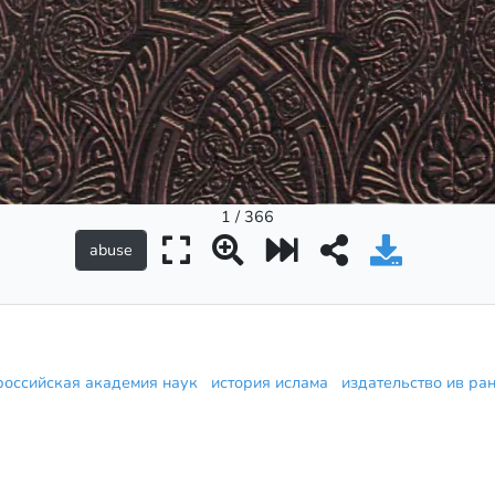
1 / 366
российская академия наук
история ислама
издательство ив р