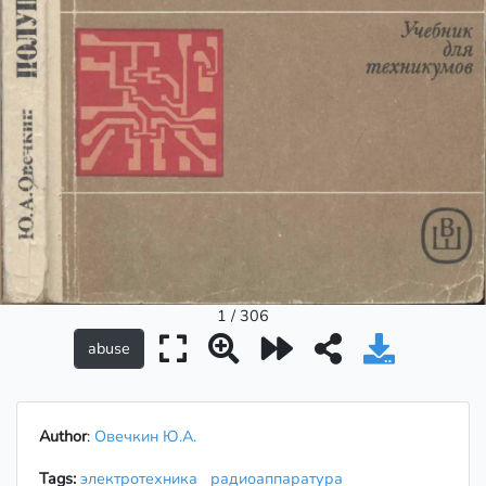
1 / 306
Author
:
Овечкин Ю.А.
Tags:
электротехника
радиоаппаратура