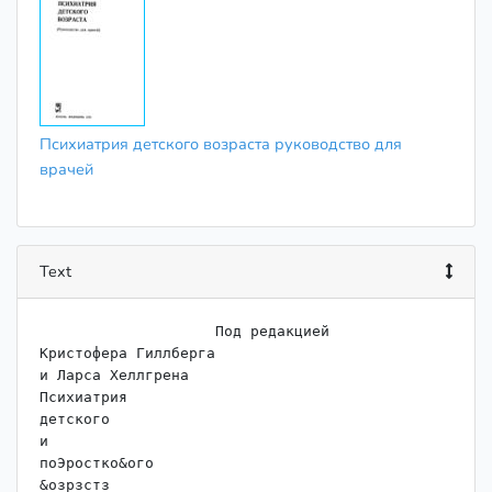
Психиатрия детского возраста руководство для
врачей
Text
                    Под редакцией

Кристофера Гиллберга

и Ларса Хеллгрена

Психиатрия

детского

и

поЭростко&ого

&озрзстз
