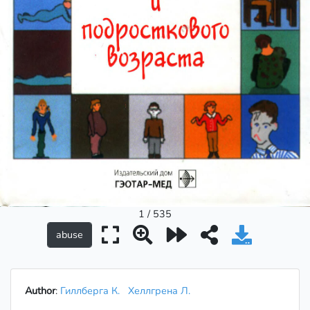
1 / 535
Author
:
Гиллберга К.
Хеллгрена Л.