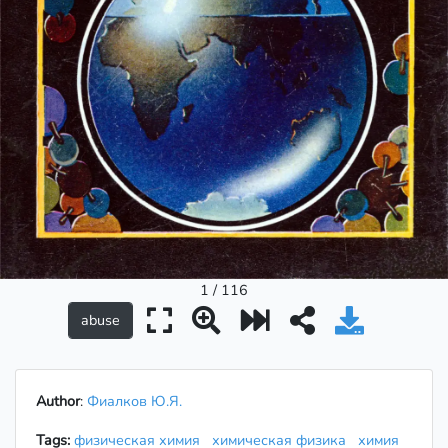
1 / 116
Author
:
Фиалков Ю.Я.
Tags:
физическая химия
химическая физика
химия