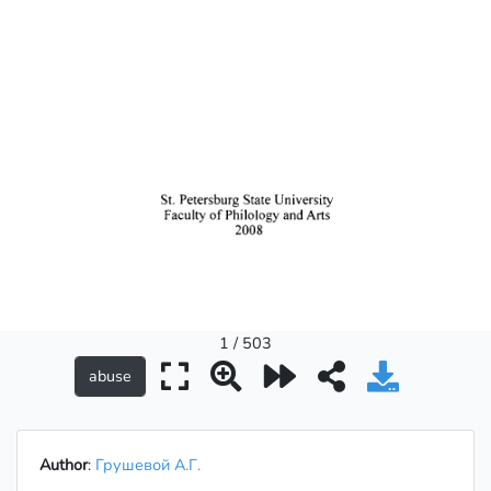
1 / 503
Author
:
Грушевой А.Г.