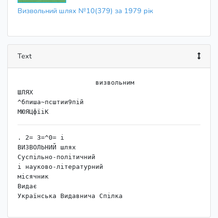
Визвольний шлях №10(379) за 1979 рік
Text
                    ﻿визвольним

ШЛЯХ

^бпиша~псштии9пій

. 2= 3=^0= і

ВИЗВОЛЬНИЙ шлях

Суспільно-політичний

і науково-літературний

місячник

Видає

Українська Видавнича Спілка

ЬІВЕКАТІОК РАТН

Цкгаіиіап Роїійсаі,
