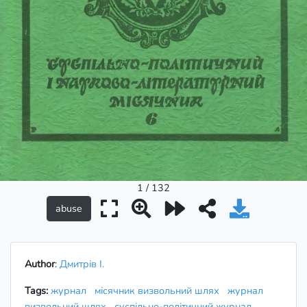
1 / 132
Author
:
Дмитрів І.
Tags:
журнал
місячник визвольний шлях
журнал
визвольний шлях
суспільно-політичний журнал