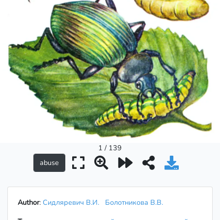
1 / 139
Author
:
Сидляревич В.И.
Болотникова В.В.