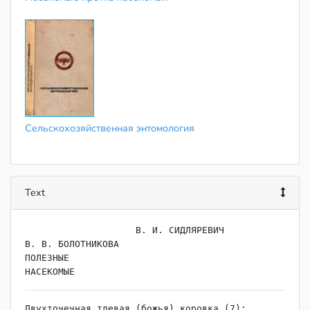
Сельскохозяйственная энтомология
Text
                    ﻿В. И. СИДЛЯРЕВИЧ

В. В. БОЛОТНИКОВА

ПОЛЕЗНЫЕ

Двухточечная тлевая (божья) коровка (7); 