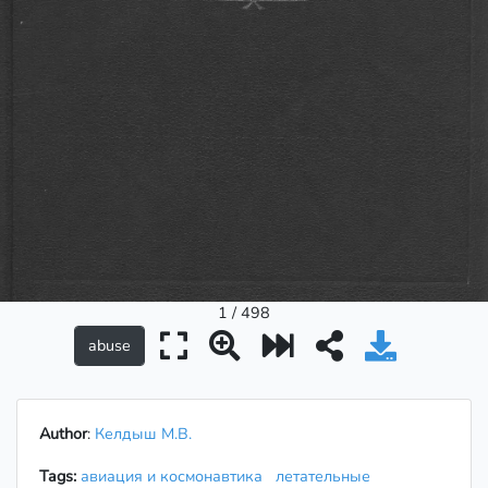
1 / 498
Author
:
Келдыш М.В.
Tags:
авиация и космонавтика
летательные