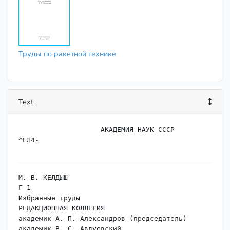
Труды по ракетной технике
Text
                    АКАДЕМИЯ НАУК СССР

^ЕЛ4-

М. В. КЕЛДЫШ

Г 1

Избранные труды

РЕДАКЦИОННАЯ КОЛЛЕГИЯ

академик А. П. Александров (председатель)

академик В. С. Авдуевский
