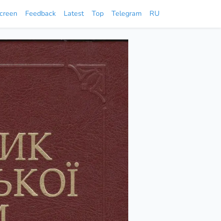
screen
Feedback
Latest
Top
Telegram
RU