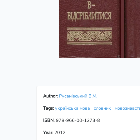
Author
:
Русанівський В.М.
Tags:
українська мова
словник
мовознавс
ISBN
: 978-966-00-1273-8
Year
: 2012