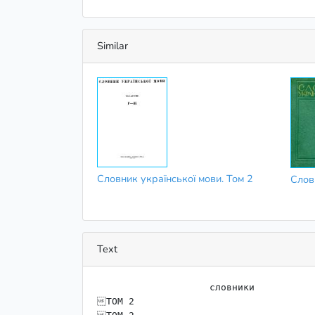
Similar
Словник української мови. Том 2
Слов
Text
                    словники

ТОМ 2
