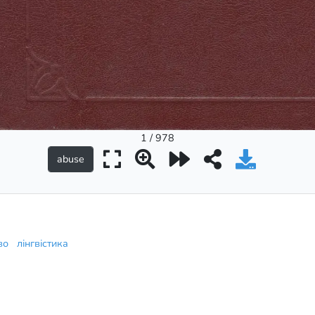
1 / 978
тво
лінгвістика