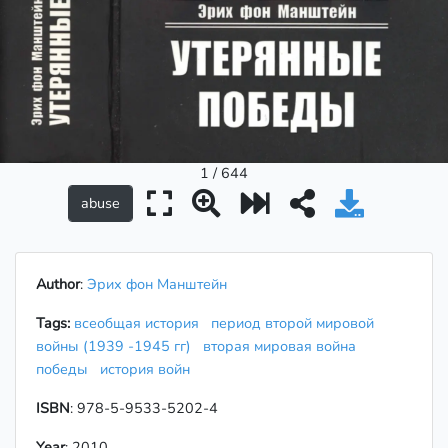
1 / 644
Author
:
Эрих фон Манштейн
Tags:
всеобщая история
период второй мировой
войны (1939 -1945 гг)
вторая мировая война
победы
история войн
ISBN
: 978-5-9533-5202-4
Year
: 2010