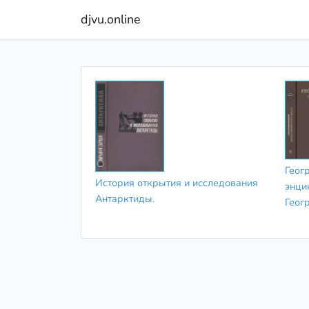
djvu.online
Геог
История открытия и исследования
энци
Антарктиды.
Геог