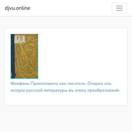
djvu.online
Феофанъ Прокоповичъ как писатель. Очеркъ изъ
исторіи русской литературы въ эпоху преобразованія