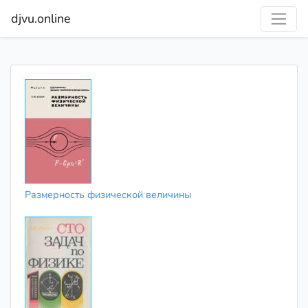
djvu.online
Размерность физической величины