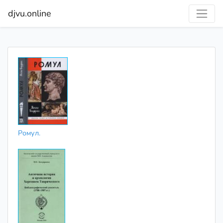
djvu.online
Ромул.