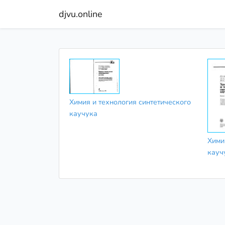
djvu.online
Химия и технология синтетического
каучука
Хими
кауч